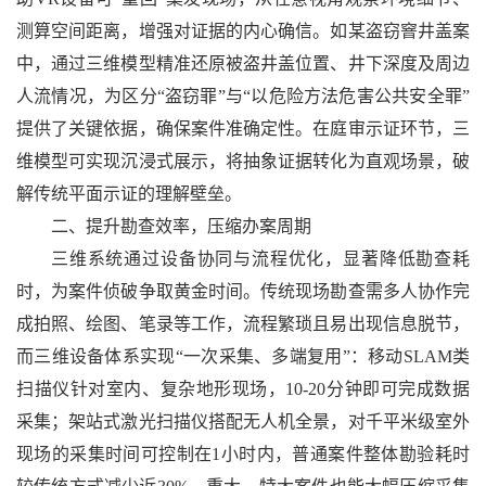
测算空间距离，增强对证据的内心确信。如某盗窃窨井盖案
中，通过三维模型精准还原被盗井盖位置、井下深度及周边
人流情况，为区分“盗窃罪”与“以危险方法危害公共安全罪”
提供了关键依据，确保案件准确定性。在庭审示证环节，三
维模型可实现沉浸式展示，将抽象证据转化为直观场景，破
解传统平面示证的理解壁垒。
二、提升勘查效率，压缩办案周期
三维系统通过设备协同与流程优化，显著降低勘查耗
时，为案件侦破争取黄金时间。传统现场勘查需多人协作完
成拍照、绘图、笔录等工作，流程繁琐且易出现信息脱节，
而三维设备体系实现“一次采集、多端复用”：移动SLAM类
扫描仪针对室内、复杂地形现场，10-20分钟即可完成数据
采集；架站式激光扫描仪搭配无人机全景，对千平米级室外
现场的采集时间可控制在1小时内，普通案件整体勘验耗时