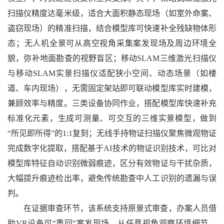
扫描仪精度达毫米级，适合大面积静态现场（如室外命案、
盗窃现场）的精准扫描，结合模型库可快速补全残缺物体形
态；无人机全景可从高空视角采集案发现场及周边环境全
貌，弥补地面勘查的视野盲区；移动SLAM三维激光扫描仪
与移动SLAM实景扫描仪适配狭小空间、动态场景（如楼
道、车内现场），无需固定架站即可联动模型库实时建模，
兼顾效率与精度。三类设备协同作业，搭配模型库快速补充
标准化元素，生成可测量、可交互的三维实景模型，做到
“所见即所得”的1:1复刻；无线手持物证扫描仪聚焦微观物证
完成数字化提取，搭配基于AI技术的物证识别技术，可比对
模型库特征自动识别微弱痕迹，区分有效物证与干扰杂质，
大幅提升痕迹检出率，避免传统勘查中人工识别的遗漏与误
判。
在证据审查环节，该系统支持原景式审查，办案人员借
助VR设备可“重回”案发现场，从任意视角观察环境细节、