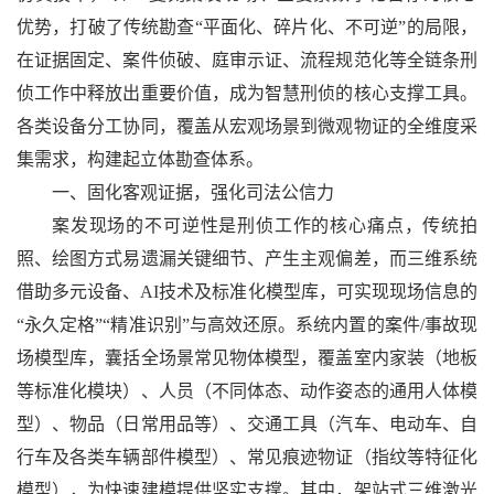
优势，打破了传统勘查“平面化、碎片化、不可逆”的局限，
在证据固定、案件侦破、庭审示证、流程规范化等全链条刑
侦工作中释放出重要价值，成为智慧刑侦的核心支撑工具。
各类设备分工协同，覆盖从宏观场景到微观物证的全维度采
集需求，构建起立体勘查体系。
一、固化客观证据，强化司法公信力
案发现场的不可逆性是刑侦工作的核心痛点，传统拍
照、绘图方式易遗漏关键细节、产生主观偏差，而三维系统
借助多元设备、AI技术及标准化模型库，可实现现场信息的
“永久定格”“精准识别”与高效还原。系统内置的案件/事故现
场模型库，囊括全场景常见物体模型，覆盖室内家装（地板
等标准化模块）、人员（不同体态、动作姿态的通用人体模
型）、物品（日常用品等）、交通工具（汽车、电动车、自
行车及各类车辆部件模型）、常见痕迹物证（指纹等特征化
模型），为快速建模提供坚实支撑。其中，架站式三维激光