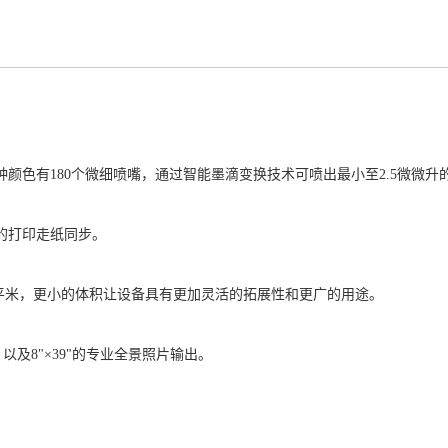
色有180个微细喷嘴，通过智能墨滴变换技术可喷出最小至2.5微微升
的打印走纸同步。
平米，更小的体积让设备具有更加灵活的拓展性和更广的用途。
以及8"×39"的专业全景照片输出。